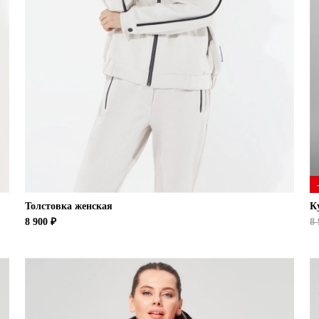
Толстовка женская
К
8 900 ₽
8 