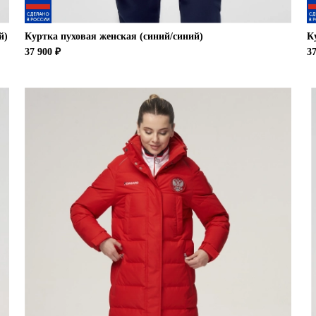
й)
Куртка пуховая женская (синий/синий)
К
37 900 ₽
37