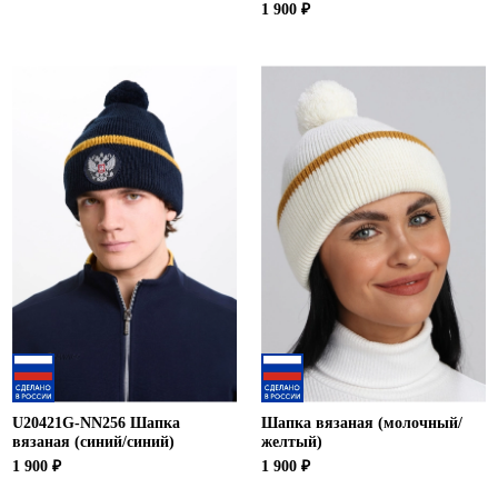
1 900 ₽
U20421G-NN256 Шапка
Шапка вязаная (молочный/
вязаная (синий/синий)
желтый)
1 900 ₽
1 900 ₽