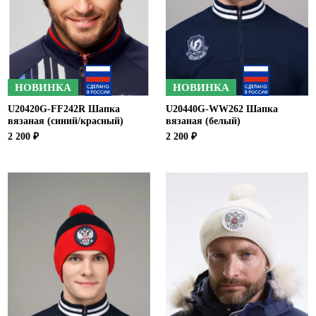
Ханты-Мансийский автономный округ (3)
Челябинская область (2)
Ямало-Ненецкий автономный округ (1)
Ярославская область (1)
НОВИНКА
НОВИНКА
U20420G-FF242R Шапка
U20440G-WW262 Шапка
вязаная (синий/красный)
вязаная (белый)
2 200 ₽
2 200 ₽