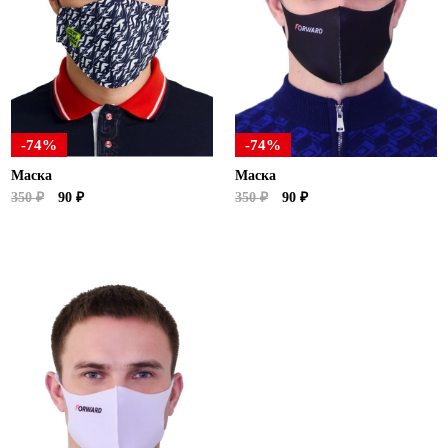
Новосибирская область (3)
Омская область (5)
Республика Башкортостан (3)
Республика Крым (1)
Республика Татарстан (2)
-74%
-74%
Ростовская область (2)
Маска
Маска
Самарская область (1)
350 ₽
90 ₽
350 ₽
90 ₽
Санкт-Петербург и ЛО (3)
Саратовская область (1)
Свердловская область (5)
Северная Осетия (2)
Смоленская область (1)
Ставропольский край (5)
Томская область (1)
Тульская область (1)
Тюменская область (3)
Хакасия (1)