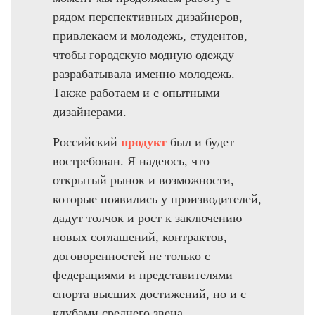
Ханты-Мансийский автономный округ (3)
рядом перспективных дизайнеров,
Челябинская область (2)
привлекаем и молодежь, студентов,
чтобы городскую модную одежду
Ямало-Ненецкий автономный округ (1)
Ярославская область (1)
разрабатывала именно молодежь.
Также работаем и с опытными
дизайнерами.
Российский
продукт
был и будет
востребован. Я надеюсь, что
открытый рынок и возможности,
которые появились у производителей,
дадут толчок и рост к заключению
новых соглашений, контрактов,
договоренностей не только с
федерациями и представителями
спорта высших достижений, но и с
клубами среднего звена.