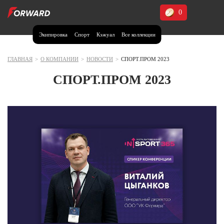
0
Экипировка
Спорт
Кэжуал
Все коллекции
Москва и МО
Архангельская область (1)
ГЛАВНАЯ
>
О КОМПАНИИ
>
НОВОСТИ
>
СПОРТ.ПРОМ 2023
Волгоградская область (1)
СПОРТ.ПРОМ 2023
Воронежская область (1)
Дагестан (2)
Иркутская область (2)
Калининградская область (1)
Кемеровская область (2)
Краснодарский край (5)
Красноярский край (5)
Курская область (1)
Москва и МО (14)
Нижегородская область (1)