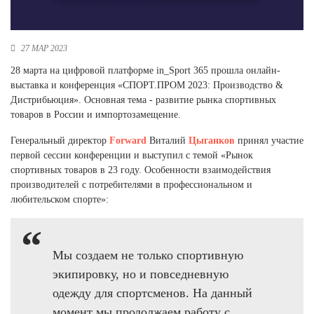
Новосибирская область (3)
Омская область (5)
27 МАР 2023
Республика Башкортостан (3)
28 марта на цифровой платформе in_Sport 365 прошла онлайн-
Республика Крым (1)
выставка и конференция «СПОРТ.ПРОМ 2023: Производство &
Республика Татарстан (2)
Дистрибьюция». Основная тема - развитие рынка спортивных
Ростовская область (2)
товаров в России и импортозамещение.
Самарская область (1)
Генеральный директор
Forward
Виталий
Цыганков
принял участие
Санкт-Петербург и ЛО (3)
первой сессии конференции и выступил с темой «Рынок
Саратовская область (1)
спортивных товаров в 23 году. Особенности взаимодействия
Свердловская область (5)
производителей с потребителями в профессиональном и
Северная Осетия (2)
любительском спорте»:
Смоленская область (1)
Ставропольский край (5)
Томская область (1)
Мы создаем не только спортивную
Тульская область (1)
экипировку, но и повседневную
Тюменская область (3)
одежду для спортсменов. На данный
Хакасия (1)
момент мы продолжаем работу с