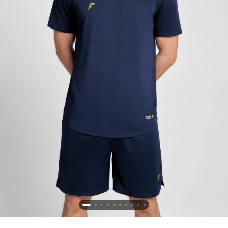
Новосибирская область (3)
Омская область (5)
Республика Башкортостан (3)
Республика Крым (1)
Республика Татарстан (2)
Ростовская область (2)
Самарская область (1)
Санкт-Петербург и ЛО (3)
Саратовская область (1)
Свердловская область (5)
Северная Осетия (2)
Смоленская область (1)
Ставропольский край (5)
Томская область (1)
Тульская область (1)
Тюменская область (3)
Хакасия (1)