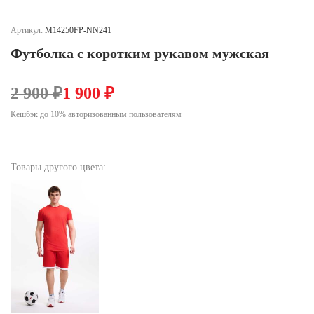
Ханты-Мансийский автономный округ (3)
Челябинская область (2)
Артикул:
M14250FP-NN241
Футболка с коротким рукавом мужская
Ямало-Ненецкий автономный округ (1)
Ярославская область (1)
2 900 ₽
1 900 ₽
Кешбэк до 10%
авторизованным
пользователям
Товары другого цвета: