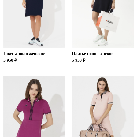
Новосибирская область (3)
Омская область (5)
Республика Башкортостан (3)
Республика Крым (1)
Республика Татарстан (2)
Ростовская область (2)
Платье поло женское
Платье поло женское
Самарская область (1)
5 950 ₽
5 950 ₽
Санкт-Петербург и ЛО (3)
Саратовская область (1)
Свердловская область (5)
Северная Осетия (2)
Смоленская область (1)
Ставропольский край (5)
Томская область (1)
Тульская область (1)
Тюменская область (3)
Хакасия (1)