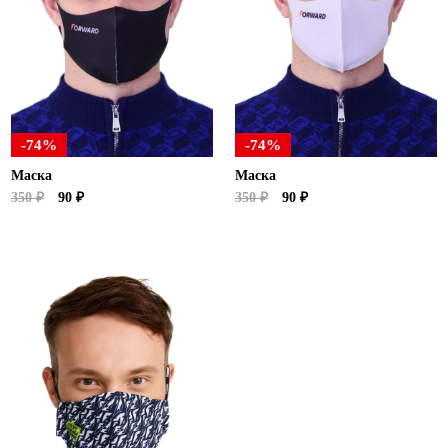
Новосибирская область (3)
Омская область (5)
Республика Башкортостан (3)
Республика Крым (1)
Республика Татарстан (2)
-74%
-74%
Ростовская область (2)
Маска
Маска
Самарская область (1)
350 ₽
90 ₽
350 ₽
90 ₽
Санкт-Петербург и ЛО (3)
Саратовская область (1)
Свердловская область (5)
Северная Осетия (2)
Смоленская область (1)
Ставропольский край (5)
Томская область (1)
Тульская область (1)
Тюменская область (3)
Хакасия (1)