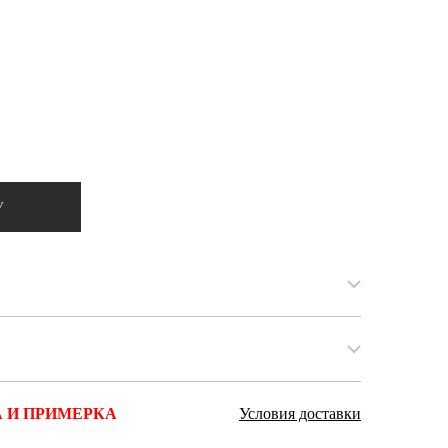
Ямало-Ненецкий автономный округ
(1)
Ярославская область (1)
У
 И ПРИМЕРКА
Условия доставки