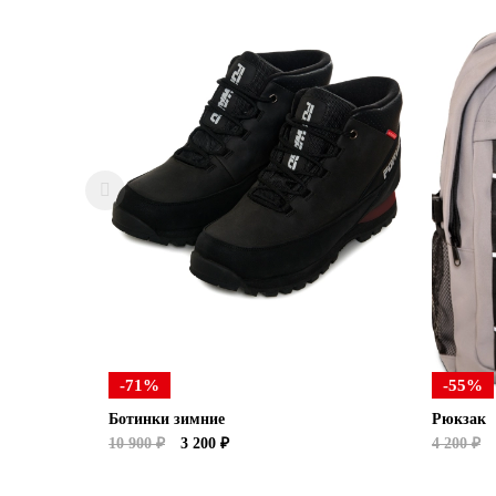
-71%
-55%
Ботинки зимние
Рюкзак
10 900 ₽
3 200 ₽
4 200 ₽