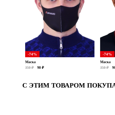
-74%
-74%
Маска
Маска
350 ₽
90 ₽
350 ₽
90
С ЭТИМ ТОВАРОМ ПОКУП