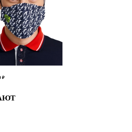
 ₽
АЮТ