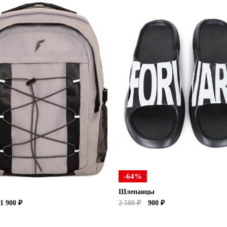
-64%
Шлепанцы
1 900 ₽
2 500 ₽
900 ₽