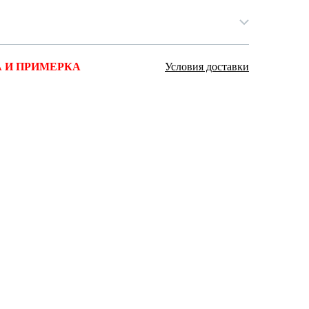
Ямало-Ненецкий автономный округ
(1)
Ярославская область (1)
 И ПРИМЕРКА
Условия доставки