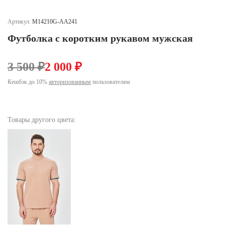
Ханты-Мансийский автономный округ (3)
Челябинская область (2)
Артикул:
M14210G-AA241
Футболка с коротким рукавом мужская
Ямало-Ненецкий автономный округ (1)
Ярославская область (1)
3 500 ₽
2 000 ₽
Кешбэк до 10%
авторизованным
пользователям
Товары другого цвета: