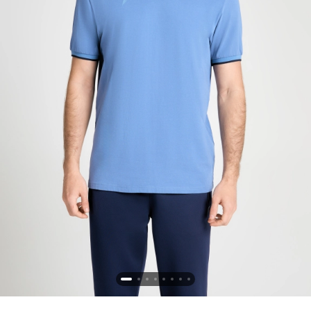
Новосибирская область (3)
Омская область (5)
Республика Башкортостан (3)
Республика Крым (1)
Республика Татарстан (2)
Ростовская область (2)
Самарская область (1)
Санкт-Петербург и ЛО (3)
Саратовская область (1)
Свердловская область (5)
Северная Осетия (2)
Смоленская область (1)
Ставропольский край (5)
Томская область (1)
Тульская область (1)
Тюменская область (3)
Хакасия (1)