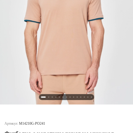
Новосибирская область (3)
Омская область (5)
Республика Башкортостан (3)
Республика Крым (1)
Республика Татарстан (2)
Ростовская область (2)
Самарская область (1)
Санкт-Петербург и ЛО (3)
Саратовская область (1)
Свердловская область (5)
Северная Осетия (2)
Смоленская область (1)
Ставропольский край (5)
Томская область (1)
Тульская область (1)
Тюменская область (3)
Артикул:
M14210G-PO241
Хакасия (1)