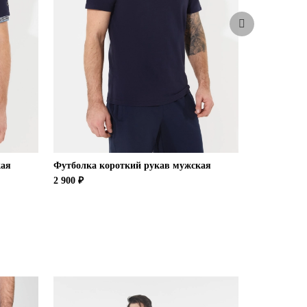
кая
Футболка короткий рукав мужская
Футболка и
2 900 ₽
4 900 ₽