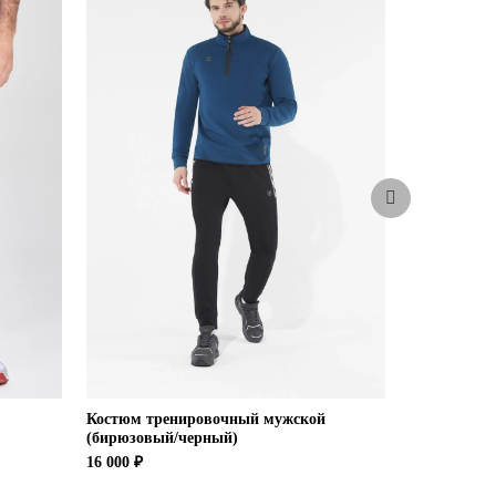
-29%
Костюм тренировочный мужской
Куртка тре
(бирюзовый/черный)
6 900 ₽
4 9
16 000 ₽