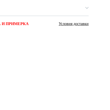
Ямало-Ненецкий автономный округ
(1)
Ярославская область (1)
 И ПРИМЕРКА
Условия доставки