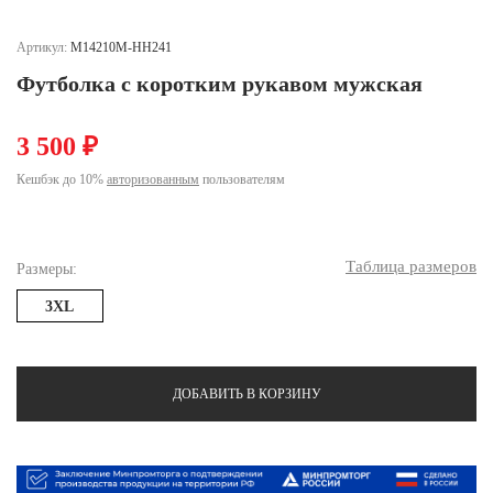
Ханты-Мансийский автономный округ (3)
Челябинская область (2)
Артикул:
M14210M-HH241
Футболка с коротким рукавом мужская
Ямало-Ненецкий автономный округ (1)
Ярославская область (1)
3 500 ₽
Кешбэк до 10%
авторизованным
пользователям
Таблица размеров
Размеры:
3XL
ДОБАВИТЬ В КОРЗИНУ