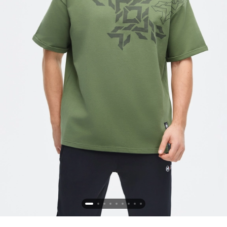
Новосибирская область (3)
Омская область (5)
Республика Башкортостан (3)
Республика Крым (1)
Республика Татарстан (2)
Ростовская область (2)
Самарская область (1)
Санкт-Петербург и ЛО (3)
Саратовская область (1)
Свердловская область (5)
Северная Осетия (2)
Смоленская область (1)
Ставропольский край (5)
Томская область (1)
Тульская область (1)
Тюменская область (3)
Хакасия (1)