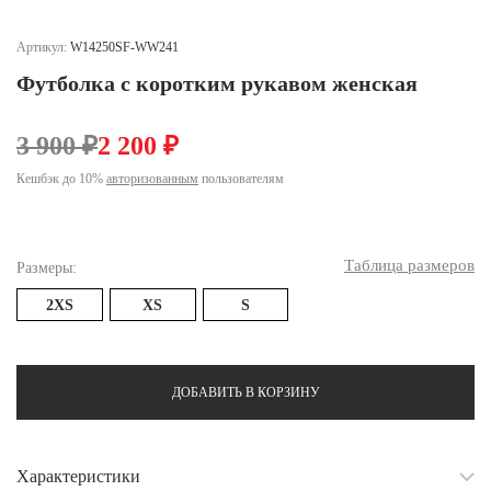
Ханты-Мансийский автономный округ (3)
Челябинская область (2)
Артикул:
W14250SF-WW241
Футболка с коротким рукавом женская
Ямало-Ненецкий автономный округ (1)
Ярославская область (1)
3 900 ₽
2 200 ₽
Кешбэк до 10%
авторизованным
пользователям
Таблица размеров
Размеры:
2XS
XS
S
ДОБАВИТЬ В КОРЗИНУ
Характеристики