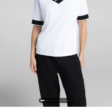
Новосибирская область (3)
Омская область (5)
Республика Башкортостан (3)
Республика Крым (1)
Республика Татарстан (2)
Ростовская область (2)
Самарская область (1)
Санкт-Петербург и ЛО (3)
Саратовская область (1)
Свердловская область (5)
Северная Осетия (2)
Смоленская область (1)
Ставропольский край (5)
Томская область (1)
Тульская область (1)
Тюменская область (3)
Хакасия (1)