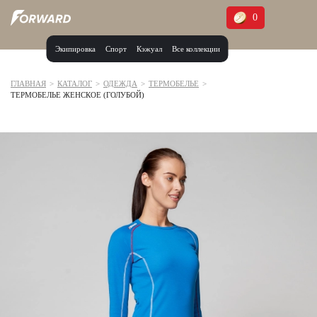
0
Экипировка
Спорт
Кэжуал
Все коллекции
Москва и МО
Архангельская область (1)
ГЛАВНАЯ
>
КАТАЛОГ
>
ОДЕЖДА
>
ТЕРМОБЕЛЬЕ
>
ТЕРМОБЕЛЬЕ ЖЕНСКОЕ (ГОЛУБОЙ)
Волгоградская область (1)
Воронежская область (1)
Дагестан (2)
Иркутская область (2)
Калининградская область (1)
Кемеровская область (2)
Краснодарский край (5)
Красноярский край (5)
Курская область (1)
Москва и МО (14)
Нижегородская область (1)