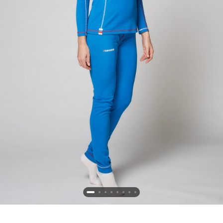
Новосибирская область (3)
Омская область (5)
Республика Башкортостан (3)
Республика Крым (1)
Республика Татарстан (2)
Ростовская область (2)
Самарская область (1)
Санкт-Петербург и ЛО (3)
Саратовская область (1)
Свердловская область (5)
Северная Осетия (2)
Смоленская область (1)
Ставропольский край (5)
Томская область (1)
Тульская область (1)
Тюменская область (3)
Хакасия (1)