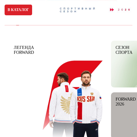
Новосибирская область (3)
В КАТАЛОГ
Омская область (5)
Республика Башкортостан (3)
Республика Крым (1)
Республика Татарстан (2)
Ростовская область (2)
ЛЕГЕНДА
СЕЗОН
FORWARD
СПОРТА
Самарская область (1)
Санкт-Петербург и ЛО (3)
Саратовская область (1)
Свердловская область (5)
Северная Осетия (2)
Смоленская область (1)
Ставропольский край (5)
FORWARD
2026
Томская область (1)
Тульская область (1)
Тюменская область (3)
Хакасия (1)