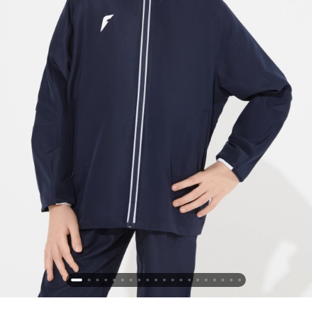
Новосибирская область (3)
Омская область (5)
Республика Башкортостан (3)
Республика Крым (1)
Республика Татарстан (2)
Ростовская область (2)
Самарская область (1)
Санкт-Петербург и ЛО (3)
Саратовская область (1)
Свердловская область (5)
Северная Осетия (2)
Смоленская область (1)
Ставропольский край (5)
Томская область (1)
Тульская область (1)
Тюменская область (3)
Хакасия (1)