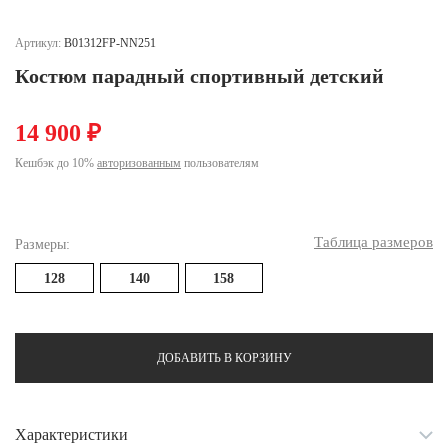
Ханты-Мансийский автономный округ (3)
Челябинская область (2)
Артикул:
B01312FP-NN251
Костюм парадный спортивный детский
Ямало-Ненецкий автономный округ (1)
Ярославская область (1)
14 900 ₽
Кешбэк до 10%
авторизованным
пользователям
Таблица размеров
Размеры:
128
140
158
ДОБАВИТЬ В КОРЗИНУ
Характеристики