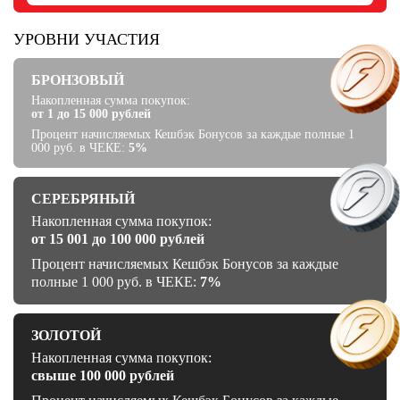
Ханты-Мансийский автономный округ (3)
Челябинская область (2)
УРОВНИ УЧАСТИЯ
Ямало-Ненецкий автономный округ (1)
БРОНЗОВЫЙ
Ярославская область (1)
Накопленная сумма покупок:
от 1 до 15 000 рублей
Процент начисляемых Кешбэк Бонусов за каждые полные 1
000 руб. в ЧЕКЕ:
5%
СЕРЕБРЯНЫЙ
Накопленная сумма покупок:
от 15 001 до 100 000 рублей
Процент начисляемых Кешбэк Бонусов за каждые
полные 1 000 руб. в ЧЕКЕ:
7%
ЗОЛОТОЙ
Накопленная сумма покупок:
свыше 100 000 рублей