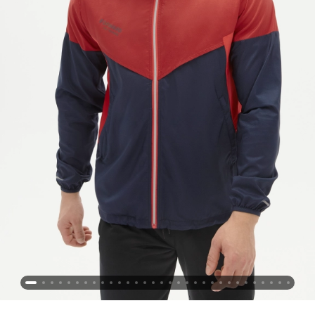
Новосибирская область (3)
Омская область (5)
Республика Башкортостан (3)
Республика Крым (1)
Республика Татарстан (2)
Ростовская область (2)
Самарская область (1)
Санкт-Петербург и ЛО (3)
Саратовская область (1)
Свердловская область (5)
Северная Осетия (2)
Смоленская область (1)
Ставропольский край (5)
Томская область (1)
Тульская область (1)
Тюменская область (3)
Хакасия (1)