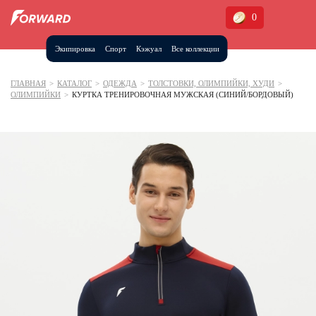
0
Экипировка
Спорт
Кэжуал
Все коллекции
Москва и МО
Архангельская область (1)
ГЛАВНАЯ
>
КАТАЛОГ
>
ОДЕЖДА
>
ТОЛСТОВКИ, ОЛИМПИЙКИ, ХУДИ
>
ОЛИМПИЙКИ
>
КУРТКА ТРЕНИРОВОЧНАЯ МУЖСКАЯ (СИНИЙ/БОРДОВЫЙ)
Волгоградская область (1)
Воронежская область (1)
Дагестан (2)
Иркутская область (2)
Калининградская область (1)
Кемеровская область (2)
Краснодарский край (5)
Красноярский край (5)
Курская область (1)
Москва и МО (14)
Нижегородская область (1)