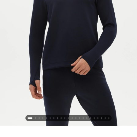
Новосибирская область (3)
Омская область (5)
Республика Башкортостан (3)
Республика Крым (1)
Республика Татарстан (2)
Ростовская область (2)
Самарская область (1)
Санкт-Петербург и ЛО (3)
Саратовская область (1)
Свердловская область (5)
Северная Осетия (2)
Смоленская область (1)
Ставропольский край (5)
Томская область (1)
Тульская область (1)
Тюменская область (3)
Хакасия (1)