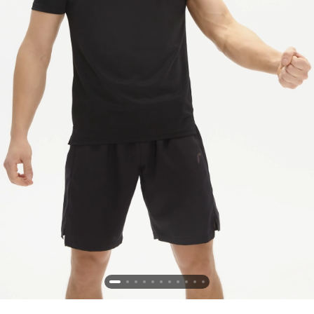
Новосибирская область (3)
Омская область (5)
Республика Башкортостан (3)
Республика Крым (1)
Республика Татарстан (2)
Ростовская область (2)
Самарская область (1)
Санкт-Петербург и ЛО (3)
Саратовская область (1)
Свердловская область (5)
Северная Осетия (2)
Смоленская область (1)
Ставропольский край (5)
Томская область (1)
Тульская область (1)
Тюменская область (3)
Хакасия (1)