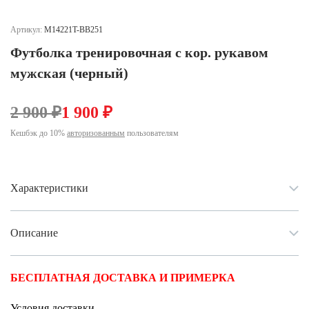
Ханты-Мансийский автономный округ (3)
Челябинская область (2)
Артикул:
M14221T-BB251
Футболка тренировочная с кор. рукавом
Ямало-Ненецкий автономный округ (1)
Ярославская область (1)
мужская (черный)
2 900 ₽
1 900 ₽
Кешбэк до 10%
авторизованным
пользователям
Характеристики
Описание
БЕСПЛАТНАЯ ДОСТАВКА И ПРИМЕРКА
Условия доставки