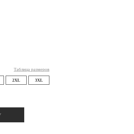
Ямало-Ненецкий автономный округ
(1)
Ярославская область (1)
Таблица размеров
2XL
3XL
У