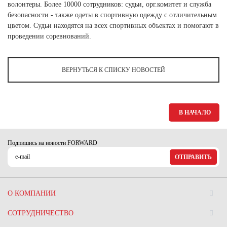
Ханты-Мансийский автономный округ (3)
волонтеры. Более 10000 сотрудников: судьи, орг.комитет и служба
безопасности - также одеты в спортивную одежду с отличительным
Челябинская область (2)
цветом. Судьи находятся на всех спортивных объектах и помогают в
проведении соревнований.
Ямало-Ненецкий автономный округ (1)
Ярославская область (1)
ВЕРНУТЬСЯ К СПИСКУ НОВОСТЕЙ
В НАЧАЛО
Подпишись на новости FORWARD
ОТПРАВИТЬ
О КОМПАНИИ
СОТРУДНИЧЕСТВО