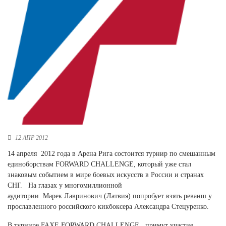
Новосибирская область (3)
Омская область (5)
Республика Башкортостан (3)
Республика Крым (1)
Республика Татарстан (2)
Ростовская область (2)
Самарская область (1)
Санкт-Петербург и ЛО (3)
Саратовская область (1)
Свердловская область (5)
12 АПР 2012
Северная Осетия (2)
Смоленская область (1)
14 апреля 2012 года в Арена Рига состоится турнир по смешанным
Ставропольский край (5)
единоборствам FORWARD CHALLENGE, который уже стал
знаковым событием в мире боевых искусств в России и странах
Томская область (1)
СНГ. На глазах у многомиллионной
Тульская область (1)
аудитории Марек Лавринович (Латвия) попробует взять реванш у
Тюменская область (3)
прославленного российского кикбоксера Александра Стецуренко.
Хакасия (1)
В турнире FAXE FORWARD CHALLENGE примут участие