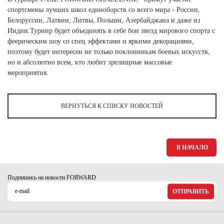
Ханты-Мансийский автономный округ (3)
спортсмены лучших школ единоборств со всего мира - России,
Челябинская область (2)
Белоруссии, Латвии, Литвы, Польши, Азербайджана и даже из
Индии.Турнир будет объединять в себе бои звезд мирового спорта с
Ямало-Ненецкий автономный округ (1)
феерическим шоу со спец эффектами и яркими декорациями,
Ярославская область (1)
поэтому будет интересен не только поклонникам боевых искусств,
но и абсолютно всем, кто любит зрелищные массовые
мероприятия.
ВЕРНУТЬСЯ К СПИСКУ НОВОСТЕЙ
В НАЧАЛО
Подпишись на новости FORWARD
ОТПРАВИТЬ