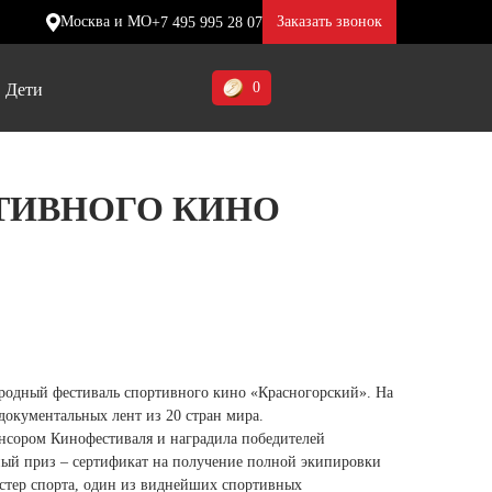
Москва и МО
Заказать звонок
+7 495 995 28 07
0
Дети
Ставропольский край (5)
ТИВНОГО КИНО
Томская область (1)
ие
ие
ие
Тульская область (1)
отинки
отинки
отинки
Тюменская область (3)
жа
жа
жа
Хакасия (1)
Ханты-Мансийский автономный
ародный фестиваль спортивного кино «Красногорский». На
округ (3)
документальных лент из 20 стран мира.
онсором Кинофестиваля и наградила победителей
Челябинская область (2)
ый приз – сертификат на получение полной экипировки
стер спорта, один из виднейших спортивных