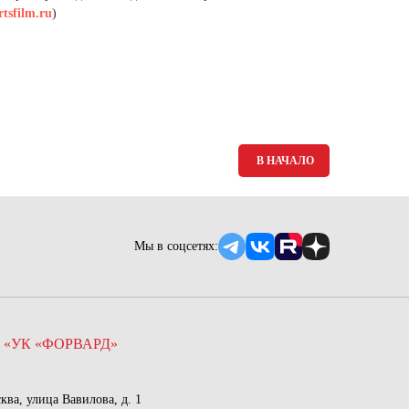
Ямало-Ненецкий автономный округ
tsfilm.ru
)
(1)
Ярославская область (1)
В НАЧАЛО
Мы в соцсетях:
 «УК «ФОРВАРД»
сква, улица Вавилова, д. 1