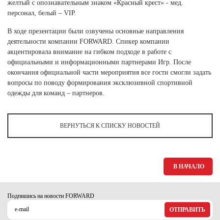
Ханты-Мансийский автономный округ (3)
желтый с опознавательным знаком «Красный крест» - мед.
персонал, белый – VIP.
Челябинская область (2)
В ходе презентации были озвучены основные направления
Ямало-Ненецкий автономный округ (1)
деятельности компании FORWARD. Спикер компании
Ярославская область (1)
акцентировала внимание на гибком подходе в работе с
официальными и информационными партнерами Игр. После
окончания официальной части мероприятия все гости смогли задать
вопросы по поводу формирования эксклюзивной спортивной
одежды для команд – партнеров.
ВЕРНУТЬСЯ К СПИСКУ НОВОСТЕЙ
В НАЧАЛО
Подпишись на новости FORWARD
ОТПРАВИТЬ