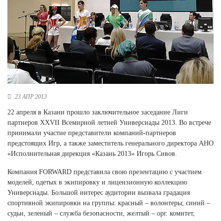
Новосибирская область (3)
Омская область (5)
Республика Башкортостан (3)
Республика Крым (1)
Республика Татарстан (2)
Ростовская область (2)
Самарская область (1)
23 АПР 2013
Санкт-Петербург и ЛО (3)
22 апреля в Казани прошло заключительное заседание Лиги
Саратовская область (1)
партнеров XXVII Всемирной летней Универсиады 2013. Во встрече
Свердловская область (5)
принимали участие представители компаний-партнеров
Северная Осетия (2)
предстоящих Игр, а также заместитель генерального директора АНО
Смоленская область (1)
«Исполнительная дирекция «Казань 2013» Игорь Сивов.
Ставропольский край (5)
Компания FORWARD представила свою презентацию с участием
Томская область (1)
моделей, одетых в экипировку и лицензионную коллекцию
Тульская область (1)
Универсиады. Большой интерес аудитории вызвала градация
Тюменская область (3)
спортивной экипировки на группы: красный – волонтеры; синий –
Хакасия (1)
судьи, зеленый – служба безопасности, желтый – орг. комитет,