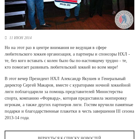
Новосибирская область (3)
Омская область (5)
Республика Башкортостан (3)
Республика Крым (1)
11 ИЮН 2014
Республика Татарстан (2)
Но на этот раз в центре внимания не ведущая в сфере
Ростовская область (2)
любительского хоккея организация, а партнеры и спонсоры НХЛ -
Самарская область (1)
те, без кого вставать с колен было бы по-настоящему трудно - те,
Санкт-Петербург и ЛО (3)
кто помогает развивать любительский хоккей во всем мире!
Саратовская область (1)
В этот вечер Президент НХЛ Александр Якушев и Генеральный
Свердловская область (5)
директор Сергей Макаров, вместе с кураторами ночной хоккейной
Северная Осетия (2)
лиги поблагодарили за помощь представителей Министерства
Смоленская область (1)
спорта, компанию «Форвард», которая предоставила экипировку
Ставропольский край (5)
игрокам, а также других партнеров лиги. Гостям вручили памятные
Томская область (1)
подарки и благодарственные плакетки в честь завершения III сезона
Тульская область (1)
2013-14 года.
Тюменская область (3)
Хакасия (1)
ВЕРНУТЬСЯ К СПИСКУ НОВОСТЕЙ