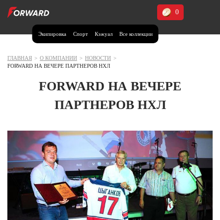
0
Экипировка
Спорт
Кэжуал
Все коллекции
Москва и МО
Архангельская область (1)
ГЛАВНАЯ
>
О КОМПАНИИ
>
НОВОСТИ
>
FORWARD НА ВЕЧЕРЕ ПАРТНЕРОВ НХЛ
Волгоградская область (1)
FORWARD НА ВЕЧЕРЕ
Воронежская область (1)
ПАРТНЕРОВ НХЛ
Дагестан (2)
Иркутская область (2)
Калининградская область (1)
Кемеровская область (2)
Краснодарский край (5)
Красноярский край (5)
Курская область (1)
Москва и МО (14)
Нижегородская область (1)