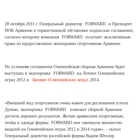
Ханты-Мансийский автономный округ (3)
Челябинская область (2)
28 октября 2011 г. Генеральный директор
FORWARD
и Президент
Ямало-Ненецкий автономный округ (1)
НОК Армении в торжественной обстановке подписали соглашение,
Ярославская область (1)
согласно которому компания
FORWARD
получает эксклюзивные
права на предоставление экипировки спортсменам Армении.
По условиям соглашения Олимпийская сборная Армении будет
выступать в экипировке
FORWARD
на Летних Олимпийских
играх 2012 и
Зимних Олимпийских играх
2014.
«Внешний вид спортсменов очень важен для достижения успеха.
Думаю, экипировка
FORWARD
поможет сборной Армении
достичь хороших результатов. Желаю армянским спортсменам,
чтобы в одежде фирмы
FORWARD
они завоевали множество
медалей на Олимпийских играх 2012 и 2014 годов», - сказал
Генеральный директор российской фирмы Вадим Штолер.