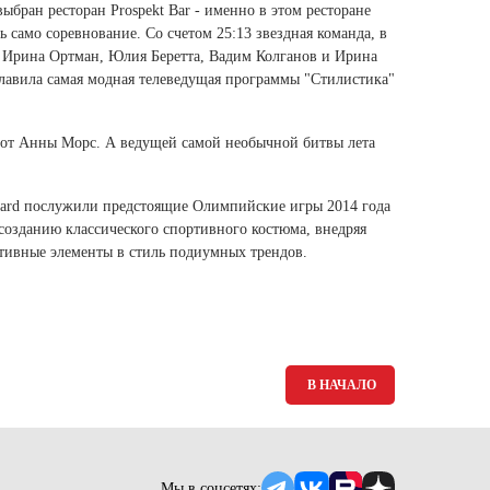
Ямало-Ненецкий автономный округ
бран ресторан Prospekt Bar - именно в этом ресторане
ь само соревнование. Со счетом 25:13 звездная команда, в
(1)
, Ирина Ортман, Юлия Беретта, Вадим Колганов и Ирина
Ярославская область (1)
главила самая модная телеведущая программы "Стилистика"
от Анны Морс. А ведущей самой необычной битвы лета
ard послужили предстоящие Олимпийские игры 2014 года
созданию классического спортивного костюма, внедряя
тивные элементы в стиль подиумных трендов.
В НАЧАЛО
Мы в соцсетях: