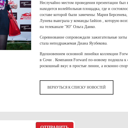
 белье
ы
 белье
Санкт-Петербург и ЛО (3)
Неслучайно местом проведения презентации был вы
ский край (5)
 и пуховики
находится волейбольная площадка, где и состоялос
Саратовская область (1)
область (1)
ы
ы
составе которой были замечены: Мария Берсенева
Свердловская область (5)
Лунева выиграла у команды fashion , которую воз
 и пуховики
 и пуховики
и МО (14)
на телеканале "Ю" Ольга Данко.
Северная Осетия (2)
Смоленская область (1)
ССУАРЫ
Соревнование сопровождали зажигательные хиты 
стала неподражаемая Диана Яузбекова.
ССУАРЫ
ССУАРЫ
Вдохновением основной линейки коллекции Forw
ые уборы
в Сочи . Компания Forward по-новому подошла к 
и рюкзаки
роскошный вкус в простые линии, а исконно спор
ые уборы
нца
ые уборы
и рюкзаки
ки, варежки
и рюкзаки
нца
нца
ВЕРНУТЬСЯ К СПИСКУ НОВОСТЕЙ
ки, варежки
ки, варежки
ОТПРАВИТЬ