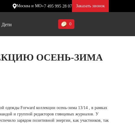
Москва и МО
Заказать звонок
+7 495 995 28 07
0
Дети
Ставропольский край (5)
ЕКЦИЮ ОСЕНЬ-ЗИМА
Томская область (1)
ие
ие
ие
Тульская область (1)
отинки
отинки
отинки
Тюменская область (3)
жа
жа
жа
Хакасия (1)
Ханты-Мансийский автономный
ной одежды Forward коллекции осень-зима 13/14 , в рамках
округ (3)
мандой и группой редакторов глянцевых журналов. У
беспечило зарядом позитивной энергии, как участников, так
Челябинская область (2)