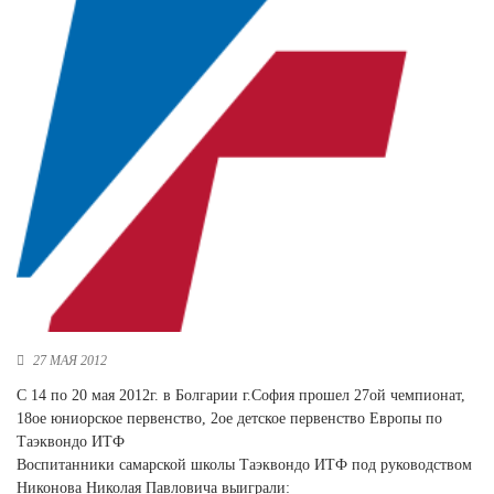
Новосибирская область (3)
Омская область (5)
Республика Башкортостан (3)
Республика Крым (1)
Республика Татарстан (2)
Ростовская область (2)
Самарская область (1)
Санкт-Петербург и ЛО (3)
Саратовская область (1)
Свердловская область (5)
Северная Осетия (2)
Смоленская область (1)
Ставропольский край (5)
27 МАЯ 2012
Томская область (1)
С 14 по 20 мая 2012г. в Болгарии г.София прошел 27ой чемпионат,
Тульская область (1)
18ое юниорское первенство, 2ое детское первенство Европы по
Тюменская область (3)
Таэквондо ИТФ
Воспитанники самарской школы Таэквондо ИТФ под руководством
Хакасия (1)
Никонова Николая Павловича выиграли: