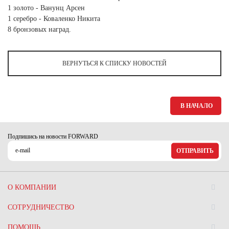
Ханты-Мансийский автономный округ (3)
1 золото - Ванунц Арсен
1 серебро - Коваленко Никита
Челябинская область (2)
8 бронзовых наград.
Ямало-Ненецкий автономный округ (1)
Ярославская область (1)
ВЕРНУТЬСЯ К СПИСКУ НОВОСТЕЙ
В НАЧАЛО
Подпишись на новости FORWARD
ОТПРАВИТЬ
О КОМПАНИИ
СОТРУДНИЧЕСТВО
ПОМОЩЬ