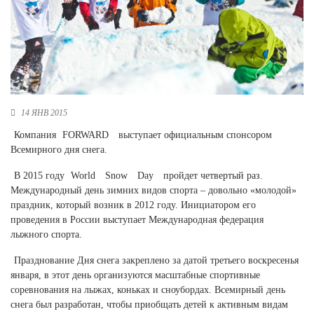
Новосибирская область (3)
Омская область (5)
Республика Башкортостан (3)
Республика Крым (1)
Республика Татарстан (2)
Ростовская область (2)
14 ЯНВ 2015
Самарская область (1)
Компания
FORWARD
выступает официальным спонсором
Санкт-Петербург и ЛО (3)
Всемирного дня снега.
Саратовская область (1)
В 2015 году
World
Snow
Day
пройдет четвертый раз.
Свердловская область (5)
Международный день зимних видов спорта – довольно «молодой»
Северная Осетия (2)
праздник, который возник в 2012 году. Инициатором его
Смоленская область (1)
проведения в России выступает Международная федерация
Ставропольский край (5)
лыжного спорта.
Томская область (1)
Празднование Дня снега закреплено за датой третьего воскресенья
Тульская область (1)
января, в этот день организуются масштабные спортивные
Тюменская область (3)
соревнования на лыжах, коньках и сноубордах. Всемирный день
Хакасия (1)
снега был разработан, чтобы приобщать детей к активным видам