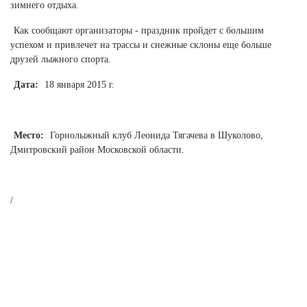
Ханты-Мансийский автономный округ (3)
зимнего отдыха.
Челябинская область (2)
Как сообщают организаторы - праздник пройдет с большим
успехом и привлечет на трассы и снежные склоны еще больше
Ямало-Ненецкий автономный округ (1)
друзей лыжного спорта.
Ярославская область (1)
Дата:
18 января 2015 г.
Место:
Горнолыжный клуб Леонида Тягачева в Шуколово,
Дмитровский район Московской области.
/