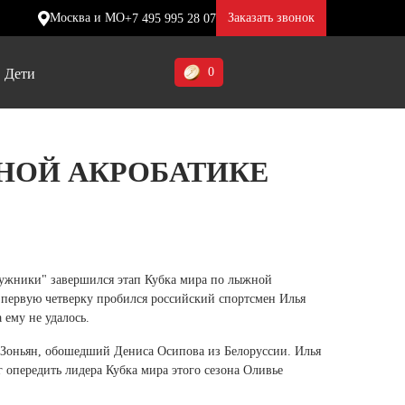
Москва и МО
Заказать звонок
+7 495 995 28 07
0
Дети
Ставропольский край (5)
НОЙ АКРОБАТИКЕ
Томская область (1)
ие
ие
ие
Тульская область (1)
отинки
отинки
отинки
Тюменская область (3)
жа
жа
жа
Лужники" завершился этап Кубка мира по лыжной
Хакасия (1)
 первую четверку пробился российский спортсмен Илья
Ханты-Мансийский автономный
 ему не удалось.
округ (3)
 Зоньян, обошедший Дениса Осипова из Белоруссии. Илья
 опередить лидера Кубка мира этого сезона Оливье
Челябинская область (2)