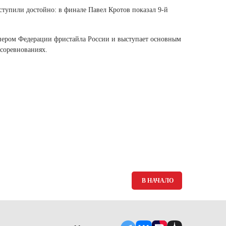
Ямало-Ненецкий автономный округ
ступили достойно: в финале Павел Кротов показал 9-й
(1)
Ярославская область (1)
ером Федерации фристайла России и выступает основным
соревнованиях.
В НАЧАЛО