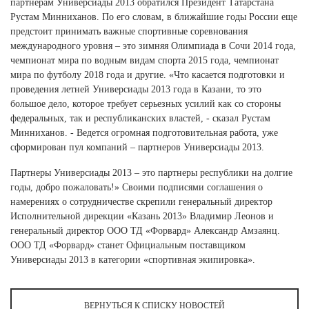
партнерам Универсиады 2013 обратился Президент Татарстана
Ханты-Мансийский автономный округ (3)
Рустам Минниханов. По его словам, в ближайшие годы России еще
Челябинская область (2)
предстоит принимать важные спортивные соревнования
международного уровня – это зимняя Олимпиада в Сочи 2014 года,
Ямало-Ненецкий автономный округ (1)
чемпионат мира по водным видам спорта 2015 года, чемпионат
Ярославская область (1)
мира по футболу 2018 года и другие. «Что касается подготовки и
проведения летней Универсиады 2013 года в Казани, то это
большое дело, которое требует серьезных усилий как со стороны
федеральных, так и республиканских властей, - сказал Рустам
Минниханов. - Ведется огромная подготовительная работа, уже
сформирован пул компаний – партнеров Универсиады 2013.
Партнеры Универсиады 2013 – это партнеры республики на долгие
годы, добро пожаловать!» Своими подписями соглашения о
намерениях о сотрудничестве скрепили генеральный директор
Исполнительной дирекции «Казань 2013» Владимир Леонов и
генеральный директор ООО ТД «Форвард» Александр Амзаянц.
ООО ТД «Форвард» станет Официальным поставщиком
Универсиады 2013 в категории «спортивная экипировка».
ВЕРНУТЬСЯ К СПИСКУ НОВОСТЕЙ