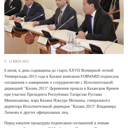
Новосибирская область (3)
Омская область (5)
Республика Башкортостан (3)
Республика Крым (1)
Республика Татарстан (2)
Ростовская область (2)
Самарская область (1)
Санкт-Петербург и ЛО (3)
12 ИЮЛ 2012
Саратовская область (1)
6 июля, в день годовщины до старта XXVII Всемирной летней
Свердловская область (5)
Универсиады 2013 года в Казани компания FORWARD подписала
Северная Осетия (2)
соглашения о намерениях о сотрудничестве с Исполнительной
Смоленская область (1)
дирекцией "Казань 2013" Церемония прошла в Казанском Кремле
Ставропольский край (5)
при участии Президента Республики Татарстан Рустама
Минниханова, мэра Казани Ильсура Метшина, генерального
Томская область (1)
директора Исполнительной дирекции "Казань 2013" Владимира
Тульская область (1)
Леонова и других официальных лиц.
Тюменская область (3)
Перед началом процедуры подписания соглашений к новым
Хакасия (1)