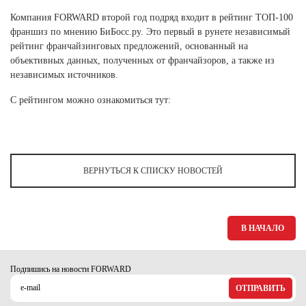
Новосибирская область (3)
Компания FORWARD второй год подряд входит в рейтинг ТОП-100
франшиз по мнению БиБосс.ру. Это первый в рунете независимый
Омская область (5)
рейтинг франчайзинговых предложений, основанный на
объективных данных, полученных от франчайзоров, а также из
Республика Башкортостан (3)
независимых источников.
Республика Крым (1)
Республика Татарстан (2)
С рейтингом можно ознакомиться тут:
Ростовская область (2)
Самарская область (1)
Санкт-Петербург и ЛО (3)
Саратовская область (1)
ВЕРНУТЬСЯ К СПИСКУ НОВОСТЕЙ
Свердловская область (5)
Северная Осетия (2)
Смоленская область (1)
Ставропольский край (5)
В НАЧАЛО
Томская область (1)
Тульская область (1)
Подпишись на новости FORWARD
Тюменская область (3)
ОТПРАВИТЬ
Хакасия (1)