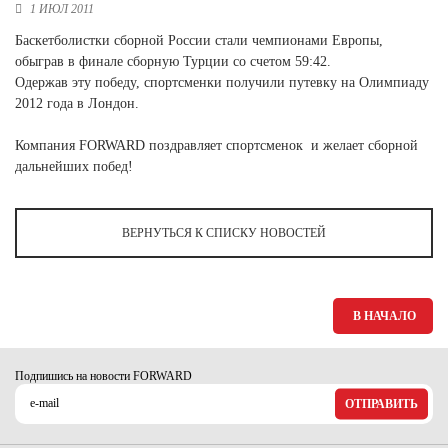
Ханты-Мансийский автономный округ (3)
1 ИЮЛ 2011
Челябинская область (2)
Баскетболистки сборной России стали чемпионами Европы,
обыграв в финале сборную Турции со счетом 59:42.
Ямало-Ненецкий автономный округ (1)
Одержав эту победу, спортсменки получили путевку на Олимпиаду
Ярославская область (1)
2012 года в Лондон.
Компания FORWARD поздравляет спортсменок и желает сборной
дальнейших побед!
ВЕРНУТЬСЯ К СПИСКУ НОВОСТЕЙ
В НАЧАЛО
Подпишись на новости FORWARD
ОТПРАВИТЬ