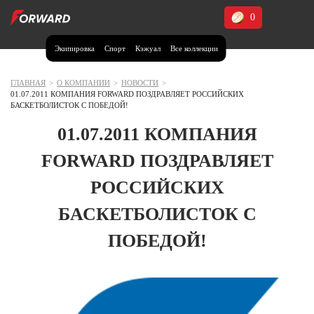
0
Экипировка
Спорт
Кэжуал
Все коллекции
Москва и МО
Архангельская область (1)
ГЛАВНАЯ
>
О КОМПАНИИ
>
НОВОСТИ
>
01.07.2011 КОМПАНИЯ FORWARD ПОЗДРАВЛЯЕТ РОССИЙСКИХ
Волгоградская область (1)
БАСКЕТБОЛИСТОК С ПОБЕДОЙ!
Воронежская область (1)
01.07.2011 КОМПАНИЯ
Дагестан (2)
FORWARD ПОЗДРАВЛЯЕТ
Иркутская область (2)
РОССИЙСКИХ
Калининградская область (1)
БАСКЕТБОЛИСТОК С
Кемеровская область (2)
Краснодарский край (5)
ПОБЕДОЙ!
Красноярский край (5)
Курская область (1)
Москва и МО (14)
Нижегородская область (1)