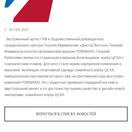
Ханты-Мансийский автономный округ (3)
Челябинская область (2)
Ямало-Ненецкий автономный округ (1)
Ярославская область (1)
30 СЕН 2010
Заслуженный артист РФ и Художественный руководитель
продюсерского центра Георгия Мамиконова «Доктор Ватсон» Георгий
Мамиконов посетил флагманский магазин FORWARD. Георгий
Рубенович является старинным и верным болельщиком клуба ЦСКА с
сорокалетним стажем. Для него стало ярким сюрпризом появление в
магазине коллекции спортивной одежды хоккейного клуба ЦСКА,
официальным партнером которого уже на протяжении года выступает
компания FORWARD. Он с радостью примерил парадный костюм и
двусторонний жилет и по достоинству оценил качество и дизайн новой
экипировки хоккейного клуба ЦСКА.
ВЕРНУТЬСЯ К СПИСКУ НОВОСТЕЙ