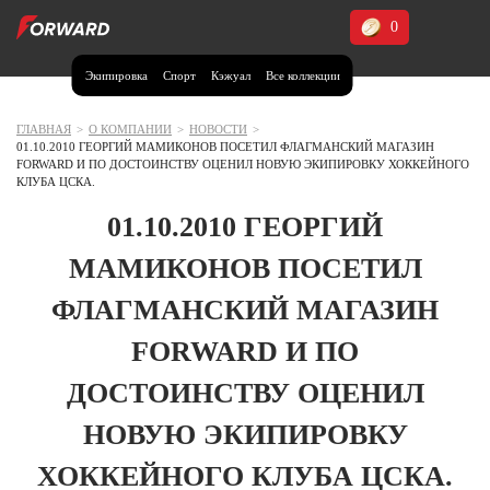
0
Экипировка
Спорт
Кэжуал
Все коллекции
Москва и МО
Архангельская область (1)
ГЛАВНАЯ
>
О КОМПАНИИ
>
НОВОСТИ
>
01.10.2010 ГЕОРГИЙ МАМИКОНОВ ПОСЕТИЛ ФЛАГМАНСКИЙ МАГАЗИН
Волгоградская область (1)
FORWARD И ПО ДОСТОИНСТВУ ОЦЕНИЛ НОВУЮ ЭКИПИРОВКУ ХОККЕЙНОГО
КЛУБА ЦСКА.
Воронежская область (1)
01.10.2010 ГЕОРГИЙ
Дагестан (2)
МАМИКОНОВ ПОСЕТИЛ
Иркутская область (2)
ФЛАГМАНСКИЙ МАГАЗИН
Калининградская область (1)
Кемеровская область (2)
FORWARD И ПО
Краснодарский край (5)
Красноярский край (5)
ДОСТОИНСТВУ ОЦЕНИЛ
Курская область (1)
НОВУЮ ЭКИПИРОВКУ
Москва и МО (14)
ХОККЕЙНОГО КЛУБА ЦСКА.
Нижегородская область (1)