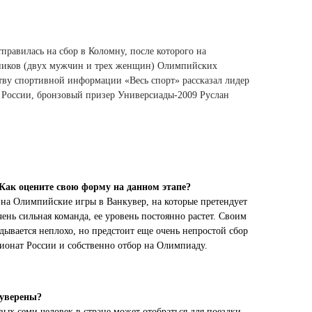
Ямало-Ненецкий автономный округ
(1)
Ярославская область (1)
тправилась на сбор в Коломну, после которого на
тников (двух мужчин и трех женщин) Олимпийских
ству спортивной информации «Весь спорт» рассказал лидер
России, бронзовый призер Универсиады-2009 Руслан
 Как оцените свою форму на данном этапе?
 на Олимпийские игры в Ванкувер, на которые претендует
ень сильная команда, ее уровень постоянно растет. Своим
дывается неплохо, но предстоит еще очень непростой сбор
пионат России и собственно отбор на Олимпиаду.
 уверены?
рвых семи человек в стране может отобраться для поездки