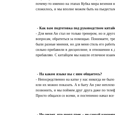
почему-то именно на этапах Кубка мира везения ни
сложилось, и мы вполне можем быть на пьедестал
- Как вам подготовка под руководством кита
- Для меня Ан стал не только тренером, но и дру
вопросам, обратиться за помощью. Понимаете, тр
были разные мнения, но для меня стиль его рабо
сильно прибавили в дисциплине, в отношении к де
прибавляю. С китайцем мы нашли отличное взаи
- На каком языке вы с ним общаетесь?
- Непосредственно на катке у нас никогда не было
или их можно показать. А в быту Ан уже неплохо 
позвонить, и мы поймем друг друга даже по телеф
Просто общался со всеми, и постепенно начал все 
- Не секрет, что шорт-трек – не самый коммерч