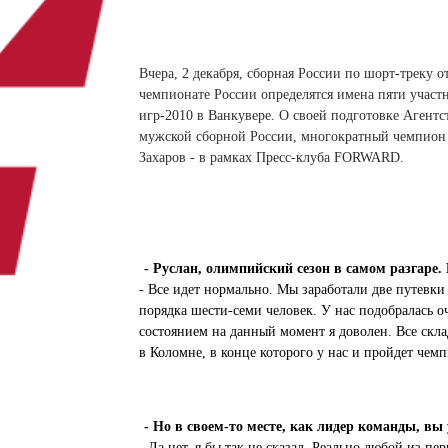
 белье
ы
 белье
Санкт-Петербург и ЛО (3)
ский край (5)
 и пуховики
Саратовская область (1)
область (1)
ы
ы
Свердловская область (5)
Вчера, 2 декабря, сборная России по шорт-треку о
 и пуховики
 и пуховики
и МО (14)
чемпионате России определятся имена пяти учас
Северная Осетия (2)
игр-2010 в Ванкувере. О своей подготовке Агент
Смоленская область (1)
ССУАРЫ
мужской сборной России, многократный чемпион 
Захаров - в рамках Пресс-клуба FORWARD.
ССУАРЫ
ССУАРЫ
ые уборы
и рюкзаки
ые уборы
нца
ые уборы
- Руслан, олимпийский сезон в самом разгаре.
и рюкзаки
ки, варежки
и рюкзаки
- Все идет нормально. Мы заработали две путевки
нца
нца
порядка шести-семи человек. У нас подобралась оч
ки, варежки
ки, варежки
состоянием на данный момент я доволен. Все скла
в Коломне, в конце которого у нас и пройдет чем
- Но в своем-то месте, как лидер команды, вы
- Да нет, я бы так не сказал. Реально любой из пе