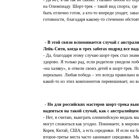
на Олимпиаду. Шорт-трек – такой вид спорта, гд
быть отлично готов, а кто-то впереди упадет, зав
готовности, благодаря какому-то стечению обстоят
- В этой связи вспоминается случай с австра
Лейк-Сити, когда в трех забегах подряд все пад
- Да, благодаря этому случаю шорт-трек стал знам
здорово. Я только рад, если родители увидели по
«на халяву», и отвели своих детей в шорт-трек. Н
нереально. Любая победа – это всегда правильно в
какой-то из этих компонентов перевешивает, но в
- Но для российских мастеров шорт-трека выи
надеяться на такой случай, как с австралийце
- Нет, я считаю, выиграть олимпийскую медаль м
могут сложиться как угодно. Понимаете, в мирово
Корея, Китай, США, а есть середняки. И если на 
второе-третье места часто занимают середняки. М