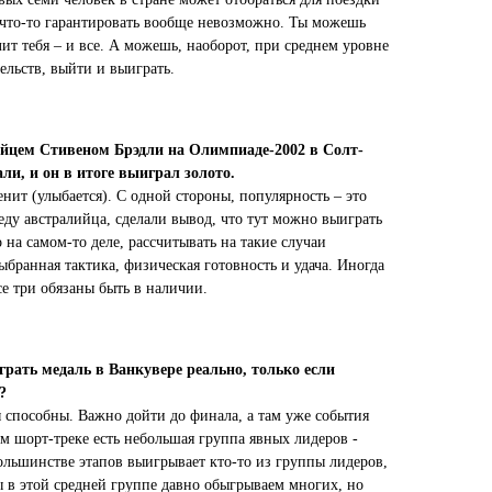
е что-то гарантировать вообще невозможно. Ты можешь
алит тебя – и все. А можешь, наоборот, при среднем уровне
ельств, выйти и выиграть.
лийцем Стивеном Брэдли на Олимпиаде-2002 в Солт-
али, и он в итоге выиграл золото.
енит (улыбается). С одной стороны, популярность – это
беду австралийца, сделали вывод, что тут можно выиграть
о на самом-то деле, рассчитывать на такие случаи
ыбранная тактика, физическая готовность и удача. Иногда
се три обязаны быть в наличии.
грать медаль в Ванкувере реально, только если
м?
ы способны. Важно дойти до финала, а там уже события
м шорт-треке есть небольшая группа явных лидеров -
большинстве этапов выигрывает кто-то из группы лидеров,
ы в этой средней группе давно обыгрываем многих, но