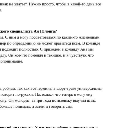
как не хватает. Нужно просто, чтобы в какой-то день все
е.
йского специалиста Ан Юлонга?
гом. С ним я могу посоветоваться по каким-то жизненным
енер по определению не может нравиться всем. В команде
ты подходит полностью. С приходом в команду Ана мы
лу. Он кое-что поменял в технике, и я чувствую, что
мопонимание.
 проблем, так как все термины в шорт-треке универсальны,
говорит по-русски. Настолько, что теперь я могу ему
ону. Он молодец, за три года потихоньку выучил язык.
больше понимать, а затем и говорить сам.
еский вид спорта. У вас нет проблем с инвентарем, с