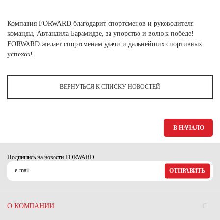
Ханты-Мансийский автономный округ (3)
Челябинская область (2)
Компания FORWARD благодарит спортсменов и руководителя
команды, Автандила Барамидзе, за упорство и волю к победе!
Ямало-Ненецкий автономный округ (1)
FORWARD желает спортсменам удачи и дальнейших спортивных
Ярославская область (1)
успехов!
ВЕРНУТЬСЯ К СПИСКУ НОВОСТЕЙ
В НАЧАЛО
Подпишись на новости FORWARD
ОТПРАВИТЬ
О КОМПАНИИ