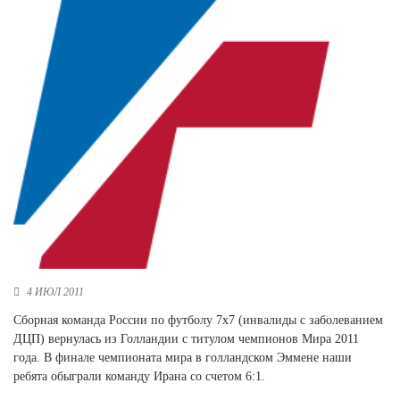
Новосибирская область (3)
Омская область (5)
Республика Башкортостан (3)
Республика Крым (1)
Республика Татарстан (2)
Ростовская область (2)
Самарская область (1)
Санкт-Петербург и ЛО (3)
Саратовская область (1)
Свердловская область (5)
Северная Осетия (2)
Смоленская область (1)
Ставропольский край (5)
4 ИЮЛ 2011
Томская область (1)
Сборная команда России по футболу 7х7 (инвалиды с заболеванием
Тульская область (1)
ДЦП) вернулась из Голландии с титулом чемпионов Мира 2011
Тюменская область (3)
года. В финале чемпионата мира в голландском Эммене наши
ребята обыграли команду Ирана со счетом 6:1.
Хакасия (1)