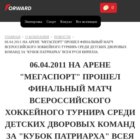
0
Экипировка
Спорт
Кэжуал
Все коллекции
Москва и МО
Архангельская область (1)
ГЛАВНАЯ
>
О КОМПАНИИ
>
НОВОСТИ
>
06.04.2011 НА АРЕНЕ "МЕГАСПОРТ" ПРОШЕЛ ФИНАЛЬНЫЙ МАТЧ
Волгоградская область (1)
ВСЕРОССИЙСКОГО ХОККЕЙНОГО ТУРНИРА СРЕДИ ДЕТСКИХ ДВОРОВЫХ
КОМАНД ЗА "КУБОК ПАТРИАРХА" ВСЕЯ РУСИ КИРИЛЛА.
Воронежская область (1)
06.04.2011 НА АРЕНЕ
Дагестан (2)
"МЕГАСПОРТ" ПРОШЕЛ
Иркутская область (2)
ФИНАЛЬНЫЙ МАТЧ
Калининградская область (1)
Кемеровская область (2)
ВСЕРОССИЙСКОГО
Краснодарский край (5)
Красноярский край (5)
ХОККЕЙНОГО ТУРНИРА СРЕДИ
Курская область (1)
ДЕТСКИХ ДВОРОВЫХ КОМАНД
Москва и МО (14)
ЗА "КУБОК ПАТРИАРХА" ВСЕЯ
Нижегородская область (1)