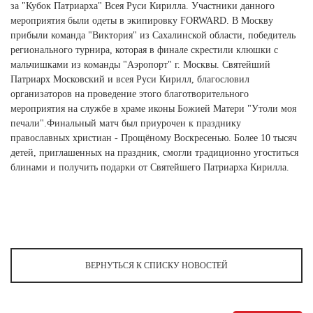
Ханты-Мансийский автономный округ (3)
за "Кубок Патриарха" Всея Руси Кирилла. Участники данного
мероприятия были одеты в экипировку FORWARD. В Москву
Челябинская область (2)
прибыли команда "Виктория" из Сахалинской области, победитель
регионального турнира, которая в финале скрестили клюшки с
Ямало-Ненецкий автономный округ (1)
мальчишками из команды "Аэропорт" г. Москвы. Святейший
Ярославская область (1)
Патриарх Московский и всея Руси Кирилл, благословил
организаторов на проведение этого благотворительного
мероприятия на службе в храме иконы Божией Матери "Утоли моя
печали".Финальный матч был приурочен к празднику
православных христиан - Прощёному Воскресенью. Более 10 тысяч
детей, приглашенных на праздник, смогли традиционно угоститься
блинами и получить подарки от Святейшего Патриарха Кирилла.
ВЕРНУТЬСЯ К СПИСКУ НОВОСТЕЙ