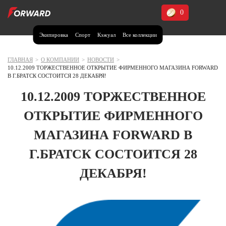
0
Экипировка
Спорт
Кэжуал
Все коллекции
Москва и МО
Архангельская область (1)
ГЛАВНАЯ
>
О КОМПАНИИ
>
НОВОСТИ
>
10.12.2009 ТОРЖЕСТВЕННОЕ ОТКРЫТИЕ ФИРМЕННОГО МАГАЗИНА FORWARD
Волгоградская область (1)
В Г.БРАТСК СОСТОИТСЯ 28 ДЕКАБРЯ!
Воронежская область (1)
10.12.2009 ТОРЖЕСТВЕННОЕ
Дагестан (2)
ОТКРЫТИЕ ФИРМЕННОГО
Иркутская область (2)
МАГАЗИНА FORWARD В
Калининградская область (1)
Г.БРАТСК СОСТОИТСЯ 28
Кемеровская область (2)
Краснодарский край (5)
ДЕКАБРЯ!
Красноярский край (5)
Курская область (1)
Москва и МО (14)
Нижегородская область (1)