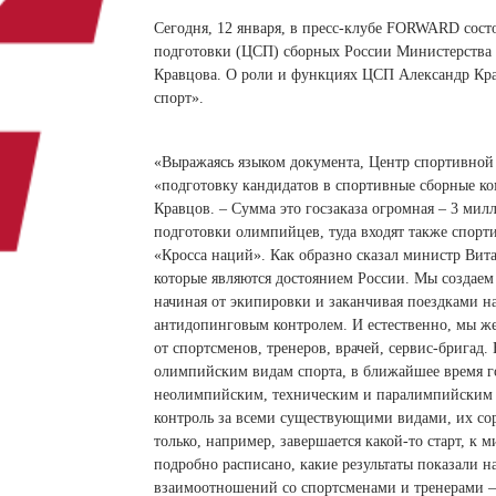
 белье
ы
 белье
Санкт-Петербург и ЛО (3)
ский край (5)
 и пуховики
Сегодня, 12 января, в пресс-клубе FORWARD сост
Саратовская область (1)
область (1)
подготовки (ЦСП) сборных России Министерства 
ы
ы
Свердловская область (5)
Кравцова. О роли и функциях ЦСП Александр Кра
 и пуховики
 и пуховики
и МО (14)
спорт».
Северная Осетия (2)
Смоленская область (1)
ССУАРЫ
«Выражаясь языком документа, Центр спортивной 
«подготовку кандидатов в спортивные сборные ко
ССУАРЫ
ССУАРЫ
Кравцов. – Сумма это госзаказа огромная – 3 ми
ые уборы
подготовки олимпийцев, туда входят также спор
и рюкзаки
«Кросса наций». Как образно сказал министр Вит
ые уборы
нца
ые уборы
которые являются достоянием России. Мы создаем
начиная от экипировки и заканчивая поездками на
и рюкзаки
ки, варежки
и рюкзаки
антидопинговым контролем. И естественно, мы же н
нца
нца
от спортсменов, тренеров, врачей, сервис-брига
ки, варежки
ки, варежки
олимпийским видам спорта, в ближайшее время го
неолимпийским, техническим и паралимпийским 
контроль за всеми существующими видами, их сор
только, например, завершается какой-то старт, к 
подробно расписано, какие результаты показали 
взаимоотношений со спортсменами и тренерами – 