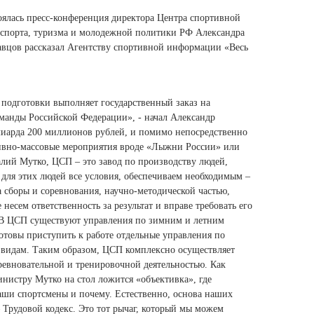
Ямало-Ненецкий автономный округ
оялась пресс-конференция директора Центра спортивной
(1)
спорта, туризма и молодежной политики РФ Александра
Ярославская область (1)
вцов рассказал Агентству спортивной информации «Весь
подготовки выполняет государственный заказ на
манды Российской Федерации», - начал Александр
ллиарда 200 миллионов рублей, и помимо непосредственно
тивно-массовые мероприятия вроде «Лыжни России» или
алий Мутко, ЦСП – это завод по производству людей,
 для этих людей все условия, обеспечиваем необходимым –
 сборы и соревнования, научно-методической частью,
есем ответственность за результат и вправе требовать его
д. В ЦСП существуют управления по зимним и летним
товы приступить к работе отдельные управления по
видам. Таким образом, ЦСП комплексно осуществляет
евновательной и тренировочной деятельностью. Как
министру Мутко на стол ложится «объективка», где
наши спортсмены и почему. Естественно, основа наших
Трудовой кодекс. Это тот рычаг, который мы можем