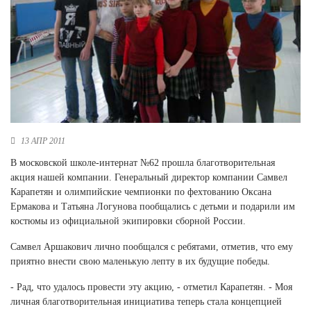
Новосибирская область (3)
Омская область (5)
Республика Башкортостан (3)
Республика Крым (1)
Республика Татарстан (2)
Ростовская область (2)
Самарская область (1)
13 АПР 2011
Санкт-Петербург и ЛО (3)
Саратовская область (1)
В московской школе-интернат №62 прошла благотворительная
Свердловская область (5)
акция нашей компании. Генеральный директор компании Самвел
Северная Осетия (2)
Карапетян и олимпийские чемпионки по фехтованию Оксана
Смоленская область (1)
Ермакова и Татьяна Логунова пообщались с детьми и подарили им
Ставропольский край (5)
костюмы из официальной экипировки сборной России.
Томская область (1)
Самвел Аршакович лично пообщался с ребятами, отметив, что ему
Тульская область (1)
приятно внести свою маленькую лепту в их будущие победы.
Тюменская область (3)
- Рад, что удалось провести эту акцию, - отметил Карапетян. - Моя
Хакасия (1)
личная благотворительная инициатива теперь стала концепцией