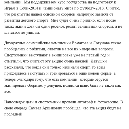
Ханты-Мансийский автономный округ (3)
компании. Мы поддерживаем курс государства на подготовку к
Играм в Сочи-2014 и чемпионату мира по футболу-2018. Считаю,
Челябинская область (2)
что результаты нашей основной сборной напрямую зависят от
развития детского спорта. Мне будет очень приятно, если после
Ямало-Ненецкий автономный округ (1)
таких акций хотя бы один ребенок решит заниматься спортом, а не
Ярославская область (1)
шататься по улицам.
Двукратные олимпийские чемпионки Ермакова и Логунова также
пообщались с ребятами, ответив на все их каверзные вопросы.
Спортсменки выступают в экипировке уже не первый год и
отметили, что считают эту акцию очень важной. Девушки
рассказали, что когда они только начинали спорт, то всем
приходилось выступать и тренироваться в одинаковой форме, а
теперь благодаря тому, что есть компании, которые берутся
экипировать сборные, у девушек появился шанс быть не такой как
все.
Напоследок дети и спортсменки провели автограф и фотосессию. В
свою очередь Самвел Аршакович пообещал, что эта акция будет не
последней.