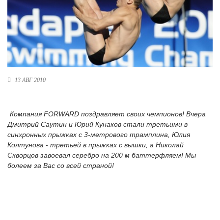
Новосибирская область (3)
Омская область (5)
Республика Башкортостан (3)
Республика Крым (1)
Республика Татарстан (2)
Ростовская область (2)
13 АВГ 2010
Самарская область (1)
Санкт-Петербург и ЛО (3)
Компания FORWARD поздравляет своих чемпионов! Вчера
Саратовская область (1)
Дмитрий Саутин и Юрий Кунаков стали третьими в
Свердловская область (5)
синхронных прыжках с 3-метрового трамплина, Юлия
Северная Осетия (2)
Колтунова - третьей в прыжках с вышки, а Николай
Смоленская область (1)
Скворцов завоевал серебро на 200 м баттерфляем!
Мы
Ставропольский край (5)
болеем за Вас со всей страной!
Томская область (1)
Тульская область (1)
Тюменская область (3)
Хакасия (1)