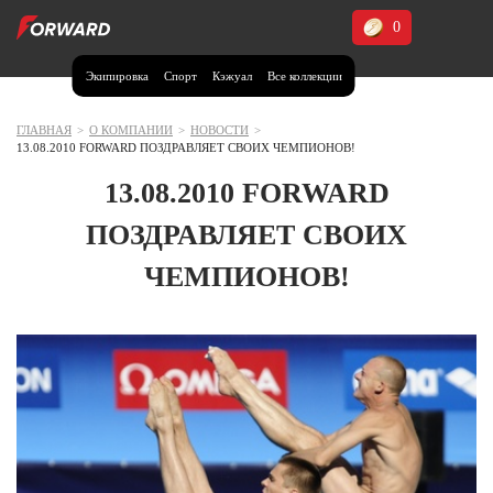
0
Экипировка
Спорт
Кэжуал
Все коллекции
Москва и МО
Архангельская область (1)
ГЛАВНАЯ
>
О КОМПАНИИ
>
НОВОСТИ
>
13.08.2010 FORWARD ПОЗДРАВЛЯЕТ СВОИХ ЧЕМПИОНОВ!
Волгоградская область (1)
13.08.2010 FORWARD
Воронежская область (1)
ПОЗДРАВЛЯЕТ СВОИХ
Дагестан (2)
ЧЕМПИОНОВ!
Иркутская область (2)
Калининградская область (1)
Кемеровская область (2)
Краснодарский край (5)
Красноярский край (5)
Курская область (1)
Москва и МО (14)
Нижегородская область (1)