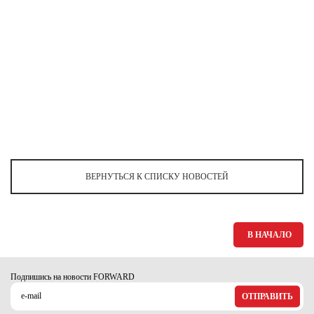
Ханты-Мансийский автономный округ (3)
Челябинская область (2)
Ямало-Ненецкий автономный округ (1)
Ярославская область (1)
ВЕРНУТЬСЯ К СПИСКУ НОВОСТЕЙ
В НАЧАЛО
Подпишись на новости FORWARD
ОТПРАВИТЬ