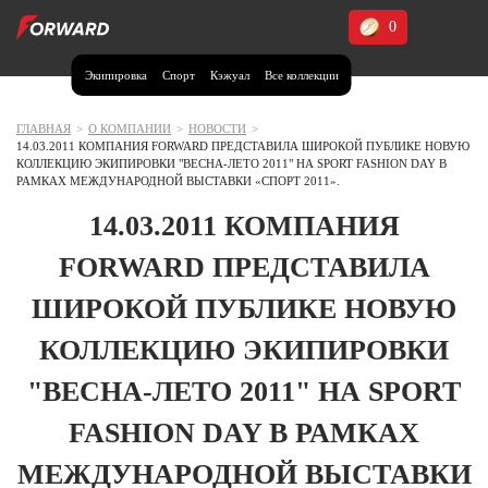
0
Экипировка
Спорт
Кэжуал
Все коллекции
Москва и МО
Архангельская область (1)
ГЛАВНАЯ
>
О КОМПАНИИ
>
НОВОСТИ
>
14.03.2011 КОМПАНИЯ FORWARD ПРЕДСТАВИЛА ШИРОКОЙ ПУБЛИКЕ НОВУЮ
Волгоградская область (1)
КОЛЛЕКЦИЮ ЭКИПИРОВКИ "ВЕСНА-ЛЕТО 2011" НА SPORT FASHION DAY В
РАМКАХ МЕЖДУНАРОДНОЙ ВЫСТАВКИ «СПОРТ 2011».
Воронежская область (1)
14.03.2011 КОМПАНИЯ
Дагестан (2)
FORWARD ПРЕДСТАВИЛА
Иркутская область (2)
ШИРОКОЙ ПУБЛИКЕ НОВУЮ
Калининградская область (1)
Кемеровская область (2)
КОЛЛЕКЦИЮ ЭКИПИРОВКИ
Краснодарский край (5)
Красноярский край (5)
"ВЕСНА-ЛЕТО 2011" НА SPORT
Курская область (1)
FASHION DAY В РАМКАХ
Москва и МО (14)
МЕЖДУНАРОДНОЙ ВЫСТАВКИ
Нижегородская область (1)