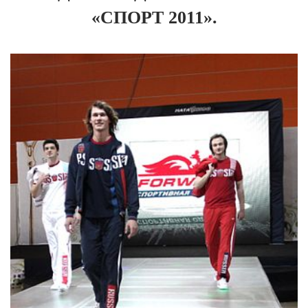
Новосибирская область (3)
«СПОРТ 2011».
Омская область (5)
Республика Башкортостан (3)
Республика Крым (1)
Республика Татарстан (2)
Ростовская область (2)
Самарская область (1)
Санкт-Петербург и ЛО (3)
Саратовская область (1)
Свердловская область (5)
Северная Осетия (2)
Смоленская область (1)
Ставропольский край (5)
Томская область (1)
Тульская область (1)
Тюменская область (3)
Хакасия (1)