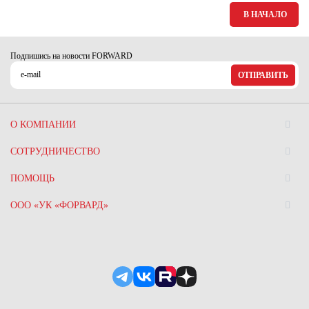
Ханты-Мансийский автономный округ (3)
В НАЧАЛО
Челябинская область (2)
Ямало-Ненецкий автономный округ (1)
Подпишись на новости FORWARD
Ярославская область (1)
ОТПРАВИТЬ
О КОМПАНИИ
СОТРУДНИЧЕСТВО
ПОМОЩЬ
ООО «УК «ФОРВАРД»