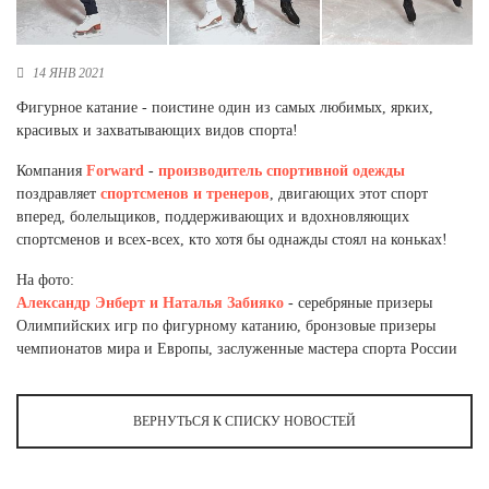
Новосибирская область (3)
Омская область (5)
14 ЯНВ 2021
Республика Башкортостан (3)
Фигурное катание - поистине один из самых любимых, ярких,
Республика Крым (1)
красивых и захватывающих видов спорта!
Республика Татарстан (2)
Ростовская область (2)
Компания
Forward
-
производитель
спортивной одежды
поздравляет
спортсменов и тренеров
, двигающих этот спорт
Самарская область (1)
вперед, болельщиков, поддерживающих и вдохновляющих
Санкт-Петербург и ЛО (3)
спортсменов и всех-всех, кто хотя бы однажды стоял на коньках!
Саратовская область (1)
Свердловская область (5)
На фото:
Северная Осетия (2)
Александр Энберт и Наталья Забияко
- серебряные призеры
Смоленская область (1)
Олимпийских игр по фигурному катанию, бронзовые призеры
Ставропольский край (5)
чемпионатов мира и Европы, заслуженные мастера спорта России
Томская область (1)
Тульская область (1)
ВЕРНУТЬСЯ К СПИСКУ НОВОСТЕЙ
Тюменская область (3)
Хакасия (1)