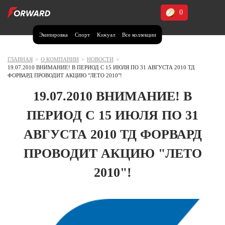
0
Экипировка
Спорт
Кэжуал
Все коллекции
Москва и МО
Архангельская область (1)
ГЛАВНАЯ
>
О КОМПАНИИ
>
НОВОСТИ
>
19.07.2010 ВНИМАНИЕ! В ПЕРИОД С 15 ИЮЛЯ ПО 31 АВГУСТА 2010 ТД
Волгоградская область (1)
ФОРВАРД ПРОВОДИТ АКЦИЮ "ЛЕТО 2010"!
Воронежская область (1)
19.07.2010 ВНИМАНИЕ! В
Дагестан (2)
ПЕРИОД С 15 ИЮЛЯ ПО 31
Иркутская область (2)
АВГУСТА 2010 ТД ФОРВАРД
Калининградская область (1)
ПРОВОДИТ АКЦИЮ "ЛЕТО
Кемеровская область (2)
Краснодарский край (5)
2010"!
Красноярский край (5)
Курская область (1)
Москва и МО (14)
Нижегородская область (1)