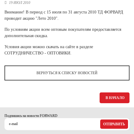
Ханты-Мансийский автономный округ (3)
19 ИЮЛ 2010
Челябинская область (2)
Внимание! В период с 15 июля по 31 августа 2010 ТД ФОРВАРД
проводит акцию "Лето 2010".
Ямало-Ненецкий автономный округ (1)
По условиям акции всем оптовым покупателям предоставляется
Ярославская область (1)
дополнительная скидка.
Условия акции можно скачать на сайте в разделе
СОТРУДНИЧЕСТВО - ОПТОВИКИ.
ВЕРНУТЬСЯ К СПИСКУ НОВОСТЕЙ
В НАЧАЛО
Подпишись на новости FORWARD
ОТПРАВИТЬ