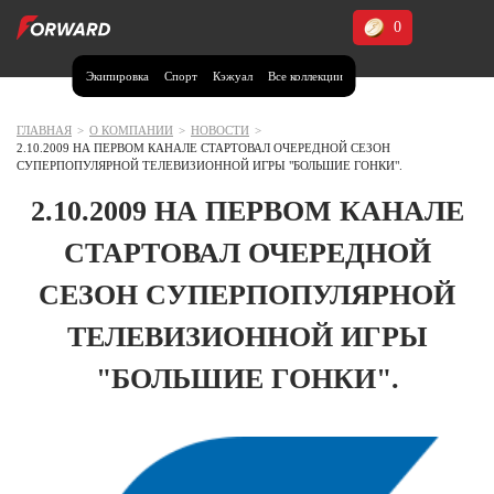
0
Экипировка
Спорт
Кэжуал
Все коллекции
Москва и МО
Архангельская область (1)
ГЛАВНАЯ
>
О КОМПАНИИ
>
НОВОСТИ
>
2.10.2009 НА ПЕРВОМ КАНАЛЕ СТАРТОВАЛ ОЧЕРЕДНОЙ СЕЗОН
Волгоградская область (1)
СУПЕРПОПУЛЯРНОЙ ТЕЛЕВИЗИОННОЙ ИГРЫ "БОЛЬШИЕ ГОНКИ".
Воронежская область (1)
2.10.2009 НА ПЕРВОМ КАНАЛЕ
Дагестан (2)
СТАРТОВАЛ ОЧЕРЕДНОЙ
Иркутская область (2)
СЕЗОН СУПЕРПОПУЛЯРНОЙ
Калининградская область (1)
ТЕЛЕВИЗИОННОЙ ИГРЫ
Кемеровская область (2)
Краснодарский край (5)
"БОЛЬШИЕ ГОНКИ".
Красноярский край (5)
Курская область (1)
Москва и МО (14)
Нижегородская область (1)