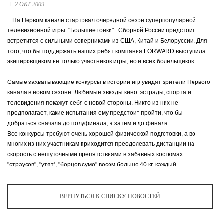
Ханты-Мансийский автономный округ (3)
2 ОКТ 2009
Челябинская область (2)
На Первом канале стартовал очередной сезон суперпопулярной
телевизионной игры "Большие гонки". Сборной России предстоит
Ямало-Ненецкий автономный округ (1)
встретится с сильными соперниками из США, Китай и Белоруссии. Для
Ярославская область (1)
того, что бы поддержать наших ребят компания FORWARD выступила
экипировщиком не только участников игры, но и всех болельщиков.
Самые захватывающие конкурсы в истории игр увидят зрители Первого
канала в новом сезоне. Любимые звезды кино, эстрады, спорта и
телевидения покажут себя с новой стороны. Никто из них не
предполагает, какие испытания ему предстоит пройти, что бы
добраться сначала до полуфинала, а затем и до финала.
Все конкурсы требуют очень хорошей физической подготовки, а во
многих из них участникам приходится преодолевать дистанции на
скорость с нешуточными препятствиями в забавных костюмах
"страусов", "утят", "борцов сумо" весом больше 40 кг. каждый.
ВЕРНУТЬСЯ К СПИСКУ НОВОСТЕЙ