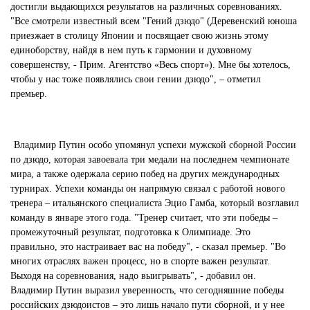
достигли выдающихся результатов на различных соревнованиях.
"Все смотрели известный всем "Гений дзюдо" (Деревенский юноша
приезжает в столицу Японии и посвящает свою жизнь этому
единоборству, найдя в нем путь к гармонии и духовному
совершенству, - Прим. Агентство «Весь спорт»). Мне бы хотелось,
чтобы у нас тоже появлялись свои гении дзюдо", – отметил
премьер.
Владимир Путин особо упомянул успехи мужской сборной России
по дзюдо, которая завоевала три медали на последнем чемпионате
мира, а также одержала серию побед на других международных
турнирах. Успехи команды он напрямую связал с работой нового
тренера – итальянского специалиста Эцио Гамба, который возглавил
команду в январе этого года. "Тренер считает, что эти победы –
промежуточный результат, подготовка к Олимпиаде. Это
правильно, это настраивает вас на победу", - сказал премьер. "Во
многих отраслях важен процесс, но в спорте важен результат.
Выходя на соревнования, надо выигрывать", - добавил он.
Владимир Путин выразил уверенность, что сегодняшние победы
российских дзюдоистов – это лишь начало пути сборной, и у нее