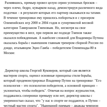
Размявшись, премьер провел целую серию успешных бросков –
через плечо, бедро, кувырком назад, демонстрируя различного вида
подсечки – в результате которых его партнер оказывался на татами.
В течение тренировки ему пришлось побороться и с призером
Олимпийских игр 2000 и 2004 годов в супертяжелой весовой
категории Тамерланом Тменовым. Но, несмотря на свое
преимущество в весе, при первом же подходе Тменов также
оказался побежденным. А наиболее сложной для Владимира Путина
оказалась борьба с нынешним главным тренером сборной России по
дзюдо, итальянцем Эцио Гамба – победителем Олимпиады-80 в
Москве.
Директор школы Георгий Куковеров, который сам является
мастером спорта, оценил основные принципы стиля борьбы,
который продемонстрировал Владимир Путин на тренировке: "Его
психология – это психология победителя, а основной принцип –
уклониться, чтобы победить". Отвечая на вопрос журналистов,
поддавались соперники премьеру или нет, директор школы с
уверенностью сказал, что "у нас в спорте не поддаются, и Путин –
честный мастер спорта". "Нынешний премьер – дважды чемпион