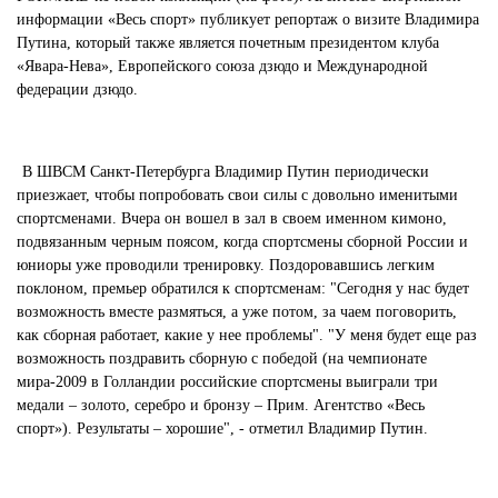
Ханты-Мансийский автономный округ (3)
информации «Весь спорт» публикует репортаж о визите Владимира
Путина, который также является почетным президентом клуба
Челябинская область (2)
«Явара-Нева», Европейского союза дзюдо и Международной
Ямало-Ненецкий автономный округ (1)
федерации дзюдо.
Ярославская область (1)
В ШВСМ Санкт-Петербурга Владимир Путин периодически
приезжает, чтобы попробовать свои силы с довольно именитыми
спортсменами. Вчера он вошел в зал в своем именном кимоно,
подвязанным черным поясом, когда спортсмены сборной России и
юниоры уже проводили тренировку. Поздоровавшись легким
поклоном, премьер обратился к спортсменам: "Сегодня у нас будет
возможность вместе размяться, а уже потом, за чаем поговорить,
как сборная работает, какие у нее проблемы". "У меня будет еще раз
возможность поздравить сборную с победой (на чемпионате
мира-2009 в Голландии российские спортсмены выиграли три
медали – золото, серебро и бронзу – Прим. Агентство «Весь
спорт»). Результаты – хорошие", - отметил Владимир Путин.