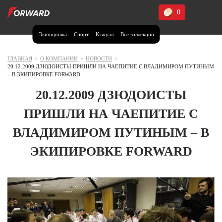
0
Экипировка
Спорт
Кэжуал
Все коллекции
Москва и МО
Архангельская область (1)
ГЛАВНАЯ
>
О КОМПАНИИ
>
НОВОСТИ
>
20.12.2009 ДЗЮДОИСТЫ ПРИШЛИ НА ЧАЕПИТИЕ С ВЛАДИМИРОМ ПУТИНЫМ
Волгоградская область (1)
– В ЭКИПИРОВКЕ FORWARD
Воронежская область (1)
20.12.2009 ДЗЮДОИСТЫ
Дагестан (2)
ПРИШЛИ НА ЧАЕПИТИЕ С
Иркутская область (2)
ВЛАДИМИРОМ ПУТИНЫМ – В
Калининградская область (1)
ЭКИПИРОВКЕ FORWARD
Кемеровская область (2)
Краснодарский край (5)
Красноярский край (5)
Курская область (1)
Москва и МО (14)
Нижегородская область (1)