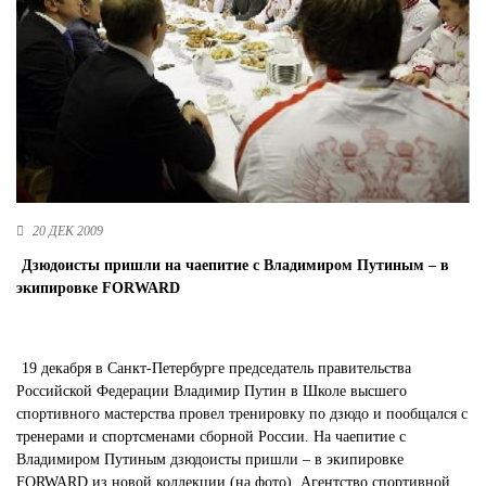
Новосибирская область (3)
Омская область (5)
Республика Башкортостан (3)
Республика Крым (1)
Республика Татарстан (2)
Ростовская область (2)
Самарская область (1)
Санкт-Петербург и ЛО (3)
20 ДЕК 2009
Саратовская область (1)
Дзюдоисты пришли на чаепитие с Владимиром Путиным – в
Свердловская область (5)
экипировке FORWARD
Северная Осетия (2)
Смоленская область (1)
Ставропольский край (5)
19 декабря в Санкт-Петербурге председатель правительства
Томская область (1)
Российской Федерации Владимир Путин в Школе высшего
Тульская область (1)
спортивного мастерства провел тренировку по дзюдо и пообщался с
Тюменская область (3)
тренерами и спортсменами сборной России. На чаепитие с
Владимиром Путиным дзюдоисты пришли – в экипировке
Хакасия (1)
FORWARD из новой коллекции (на фото). Агентство спортивной