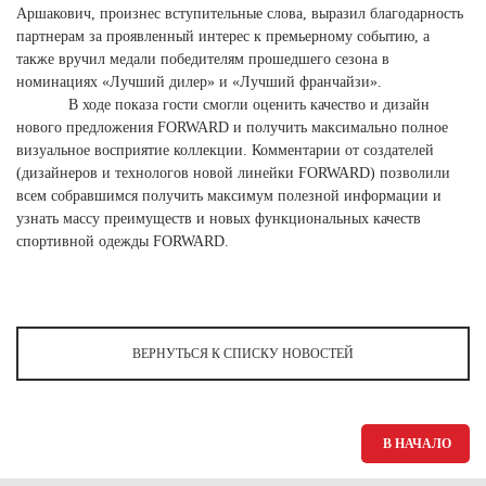
Ханты-Мансийский автономный округ (3)
Аршакович, произнес вступительные слова, выразил благодарность
партнерам за проявленный интерес к премьерному событию, а
Челябинская область (2)
также вручил медали победителям прошедшего сезона в
номинациях «Лучший дилер» и «Лучший франчайзи».
Ямало-Ненецкий автономный округ (1)
В ходе показа гости смогли оценить качество и дизайн
Ярославская область (1)
нового предложения FORWARD и получить максимально полное
визуальное восприятие коллекции. Комментарии от создателей
(дизайнеров и технологов новой линейки FORWARD) позволили
всем собравшимся получить максимум полезной информации и
узнать массу преимуществ и новых функциональных качеств
спортивной одежды FORWARD.
ВЕРНУТЬСЯ К СПИСКУ НОВОСТЕЙ
В НАЧАЛО