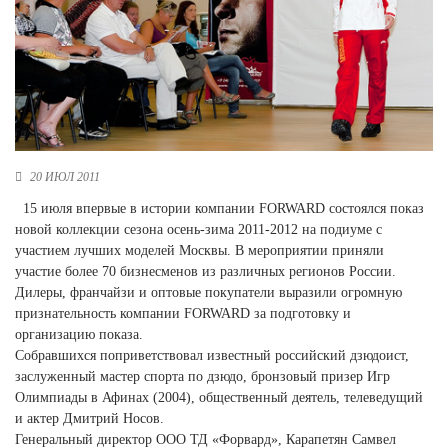
Новосибирская область (3)
Омская область (5)
Республика Башкортостан (3)
Республика Крым (1)
Республика Татарстан (2)
Ростовская область (2)
20 ИЮЛ 2011
Самарская область (1)
15 июля впервые в истории компании FORWARD состоялся показ
Санкт-Петербург и ЛО (3)
новой коллекции сезона осень-зима 2011-2012 на подиуме с
Саратовская область (1)
участием лучших моделей Москвы. В мероприятии приняли
Свердловская область (5)
участие более 70 бизнесменов из различных регионов России.
Северная Осетия (2)
Дилеры, франчайзи и оптовые покупатели выразили огромную
Смоленская область (1)
признательность компании FORWARD за подготовку и
Ставропольский край (5)
организацию показа.
Томская область (1)
Собравшихся поприветствовал известный российский дзюдоист,
Тульская область (1)
заслуженный мастер спорта по дзюдо, бронзовый призер Игр
Тюменская область (3)
Олимпиады в Афинах (2004), общественный деятель, телеведущий
и актер Дмитрий Носов.
Хакасия (1)
Генеральный директор ООО ТД «Форвард», Карапетян Самвел