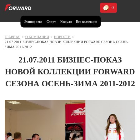
0
Экипировка
Спорт
Кэжуал
Все коллекции
Москва и МО
Архангельская область (1)
ГЛАВНАЯ
>
О КОМПАНИИ
>
НОВОСТИ
>
21.07.2011 БИЗНЕС-ПОКАЗ НОВОЙ КОЛЛЕКЦИИ FORWARD СЕЗОНА ОСЕНЬ-
Волгоградская область (1)
ЗИМА 2011-2012
Воронежская область (1)
21.07.2011 БИЗНЕС-ПОКАЗ
Дагестан (2)
НОВОЙ КОЛЛЕКЦИИ FORWARD
Иркутская область (2)
СЕЗОНА ОСЕНЬ-ЗИМА 2011-2012
Калининградская область (1)
Кемеровская область (2)
Краснодарский край (5)
Красноярский край (5)
Курская область (1)
Москва и МО (14)
Нижегородская область (1)