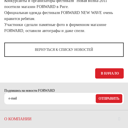
Конкурсанты и организаторы фестиваля "Новая волна-2011"
Ханты-Мансийский автономный округ (3)
посетили магазин FORWARD в Риге.
Челябинская область (2)
Официальная одежда фестиваля FORWARD NEW WAVE очень
нравится ребятам.
Ямало-Ненецкий автономный округ (1)
Участники сделали памятные фото в фирменном магазине
Ярославская область (1)
FORWARD, оставили автографы и даже спели.
ВЕРНУТЬСЯ К СПИСКУ НОВОСТЕЙ
В НАЧАЛО
Подпишись на новости FORWARD
ОТПРАВИТЬ
О КОМПАНИИ