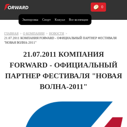
0
Экипировка
Спорт
Кэжуал
Все коллекции
Москва и МО
Архангельская область (1)
ГЛАВНАЯ
>
О КОМПАНИИ
>
НОВОСТИ
>
21.07.2011 КОМПАНИЯ FORWARD - ОФИЦИАЛЬНЫЙ ПАРТНЕР ФЕСТИВАЛЯ
Волгоградская область (1)
"НОВАЯ ВОЛНА-2011"
Воронежская область (1)
21.07.2011 КОМПАНИЯ
Дагестан (2)
FORWARD - ОФИЦИАЛЬНЫЙ
Иркутская область (2)
ПАРТНЕР ФЕСТИВАЛЯ "НОВАЯ
Калининградская область (1)
ВОЛНА-2011"
Кемеровская область (2)
Краснодарский край (5)
Красноярский край (5)
Курская область (1)
Москва и МО (14)
Нижегородская область (1)